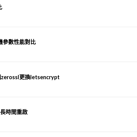
比
款手機參數性能對比
ossl更換letsencrypt
隔多長時間重啟