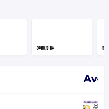
硬體刷機
軟