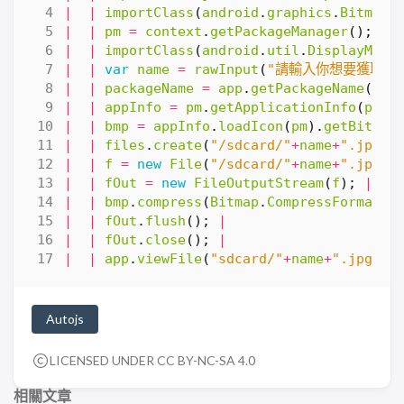
|
|
importClass
(
android
.
graphics
.
Bitmap
)
|
|
pm
=
context
.
getPackageManager
();
|
|
|
importClass
(
android
.
util
.
DisplayMetr
|
|
var
name
=
rawInput
(
"請輸入你想要獲取的
|
|
packageName
=
app
.
getPackageName
(
nam
|
|
appInfo
=
pm
.
getApplicationInfo
(
pack
|
|
bmp
=
appInfo
.
loadIcon
(
pm
).
getBitmap
|
|
files
.
create
(
"/sdcard/"
+
name
+
".jpg"
)
|
|
f
=
new
File
(
"/sdcard/"
+
name
+
".jpg"
)
|
|
fOut
=
new
FileOutputStream
(
f
);
|
|
|
bmp
.
compress
(
Bitmap
.
CompressFormat
.
J
|
|
fOut
.
flush
();
|
|
|
fOut
.
close
();
|
|
|
app
.
viewFile
(
"sdcard/"
+
name
+
".jpg"
);
Autojs
LICENSED UNDER CC BY-NC-SA 4.0
相關文章