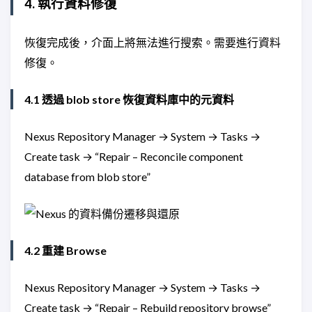
4. 執行資料修復
恢復完成後，介面上將無法進行搜索。需要進行資料
修復。
4.1 透過 blob store 恢復資料庫中的元資料
Nexus Repository Manager → System → Tasks →
Create task → “Repair – Reconcile component
database from blob store”
4.2 重建 Browse
Nexus Repository Manager → System → Tasks →
Create task → “Repair – Rebuild repository browse”