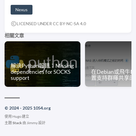
Nexus
LICENSED UNDER CC BY-NC-SA 4.0
相關文章
解決Python報錯：Missing
dependencies for SOCKS
在Debian或飛牛N
support
置支持群暉共享的U
© 2024 - 2025 1054.org
使用
Hugo
建立
主題
Stack
由
Jimmy
設計