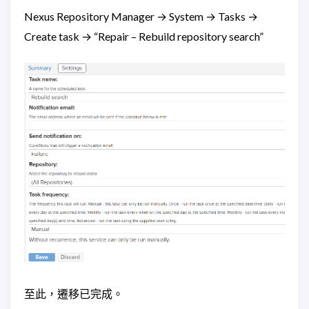
Nexus Repository Manager → System → Tasks →
Create task → “Repair – Rebuild repository search”
至此，遷移已完成。