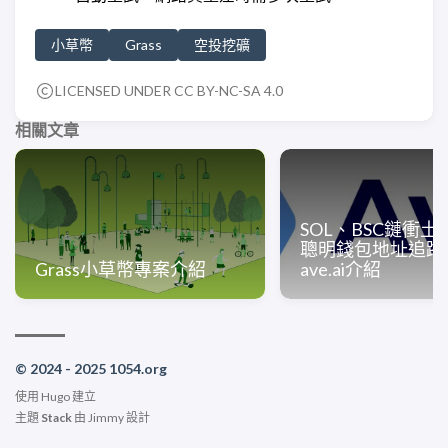
小草幣
Grass
空投挖礦
LICENSED UNDER CC BY-NC-SA 4.0
相關文章
SOL、BSC鏈衝土
聰明錢包地址追蹤
Grass小草幣專案介紹
ave.ai介紹
© 2024 - 2025 1054.org
使用
Hugo
建立
主題
Stack
由
Jimmy
設計