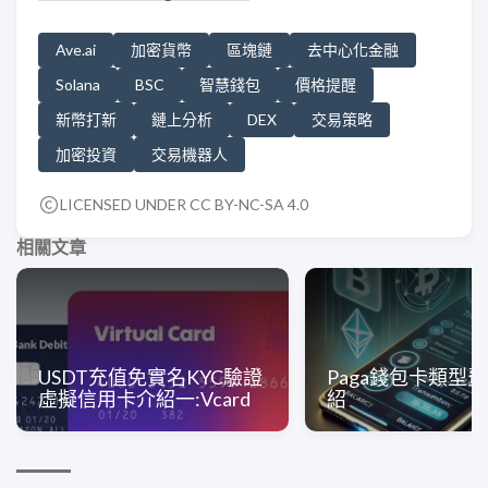
Ave.ai
加密貨幣
區塊鏈
去中心化金融
Solana
BSC
智慧錢包
價格提醒
新幣打新
鏈上分析
DEX
交易策略
加密投資
交易機器人
LICENSED UNDER CC BY-NC-SA 4.0
相關文章
USDT充值免實名KYC驗證
Paga錢包卡類型
虛擬信用卡介紹一:Vcard
紹