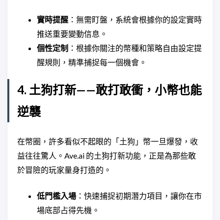
實時提醒
：無需盯盤，系統會根據你的設定實時
推送重要變動信息。
個性定制
：根據你關注的幣種和策略自由設定提
醒規則，精準捕捉每一個機會。
4. 土狗打新——敢打敢衝，小幣也能
逆襲
在幣圈，許多看似不起眼的「土狗」幣一旦爆發，收
益往往驚人。Ave.ai 的土狗打新功能，正是為那些敢
於冒險的玩家量身打造的。
低門檻入場
：快速捕捉初期潛力項目，讓你在市
場底部占得先機。