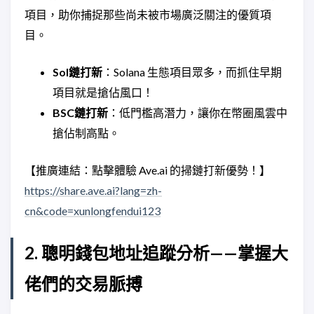
項目，助你捕捉那些尚未被市場廣泛關注的優質項
目。
Sol鏈打新
：Solana 生態項目眾多，而抓住早期
項目就是搶佔風口！
BSC鏈打新
：低門檻高潛力，讓你在幣圈風雲中
搶佔制高點。
【推廣連結：點擊體驗 Ave.ai 的掃鏈打新優勢！】
https://share.ave.ai?lang=zh-
cn&code=xunlongfendui123
2. 聰明錢包地址追蹤分析——掌握大
佬們的交易脈搏