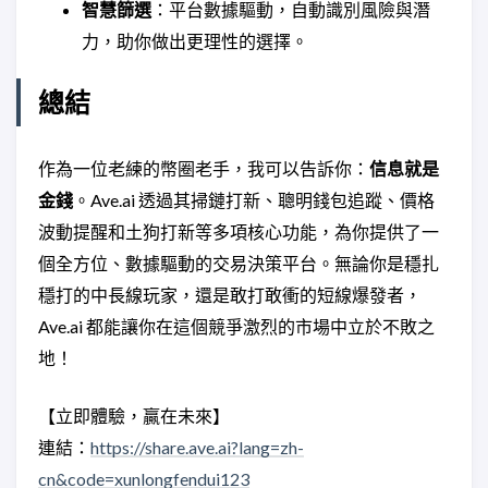
智慧篩選
：平台數據驅動，自動識別風險與潛
力，助你做出更理性的選擇。
總結
作為一位老練的幣圈老手，我可以告訴你：
信息就是
金錢
。Ave.ai 透過其掃鏈打新、聰明錢包追蹤、價格
波動提醒和土狗打新等多項核心功能，為你提供了一
個全方位、數據驅動的交易決策平台。無論你是穩扎
穩打的中長線玩家，還是敢打敢衝的短線爆發者，
Ave.ai 都能讓你在這個競爭激烈的市場中立於不敗之
地！
【立即體驗，贏在未來】
連結：
https://share.ave.ai?lang=zh-
cn&code=xunlongfendui123