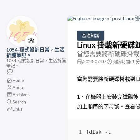
基礎知識
🕸️
Linux 掛載新硬
1054-程式設計日常，生活
當您需要將新硬碟掛載到
折騰筆記。
1054-程式設計日常，生活折騰
2023-07-07
閱讀時間: 1 
筆記。
當您需要將新硬碟掛載到 L
Home
About
Archives
1、在機器上安裝完磁碟後，
Search
加上順序的字母號。查看
Links