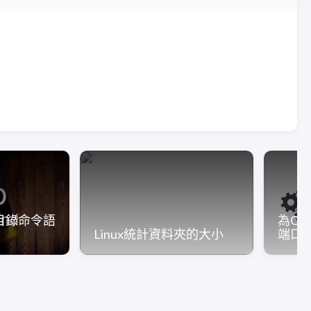
和目錄命令語
為Ol
Linux統計資料夾的大小
端口