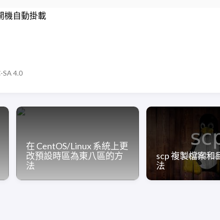
SA 4.0
在 CentOS/Linux 系統上更
改預設時區為東八區的方
scp 複製檔案
法
法