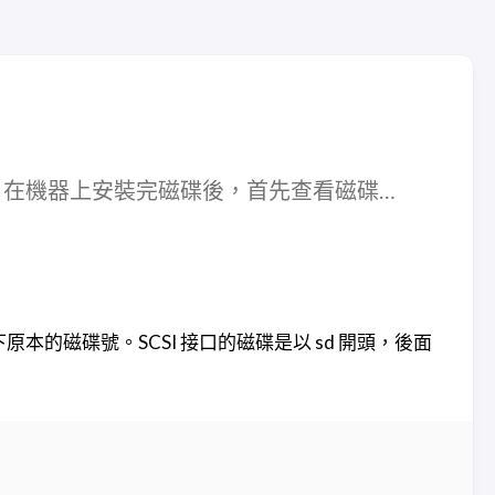
1、在機器上安裝完磁碟後，首先查看磁碟…
的磁碟號。SCSI 接口的磁碟是以 sd 開頭，後面