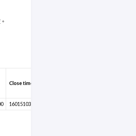
策。
Number
Taker bu
Quote asset
Close time
of
base asse
volume
trades
volume
00
1601510399999
2240.39860900
13
401.8200