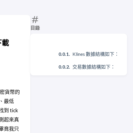
目錄
下載
Klines 數據結構如下：
交易數據結構如下：
種加密貨幣的
、最低
tick
回測起來真
畢竟我只