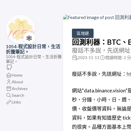
區塊鏈
🕸️
回測利器：BTC、
1054-程式設計日常，生活
廢話不多說，先送網址：<https
折騰筆記。
1054-程式設計日常，生活折騰
2023-11-11
閱讀時間: 2 
筆記。
廢話不多說，先送網址：
ht
Home
About
Archives
網站“data.binance
Search
秒、分鐘、小時、日、週
Links
價、收盤價等資料。無論是
資料，如果有知道歷史 ti
的很爽。品種方面基本上