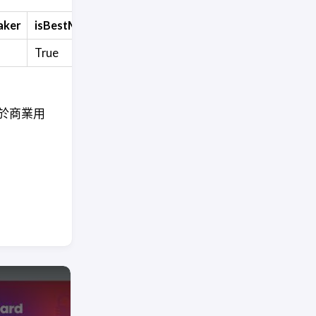
aker
isBestMatch
True
於商業用