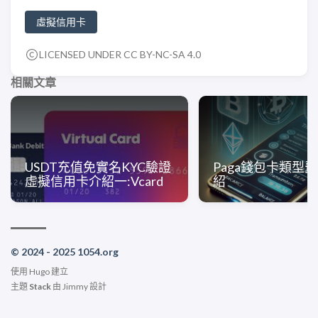
虛擬信用卡
LICENSED UNDER CC BY-NC-SA 4.0
相關文章
USDT充值免實名KYC驗證
Paga錢包卡類型
虛擬信用卡介紹一:Vcard
紹
© 2024 - 2025 1054.org
使用
Hugo
建立
主題
Stack
由
Jimmy
設計