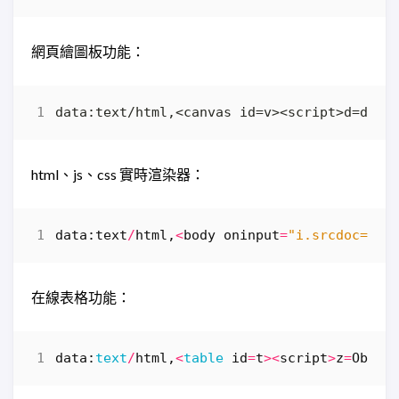
網頁繪圖板功能：
html、js、css 實時渲染器：
data
:
text
/
html
,
<
body
oninput
=
"i.srcdoc=h.v
在線表格功能：
data
:
text
/
html
,
<
table
id
=
t
><
script
>
z
=
Objec