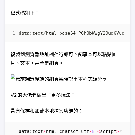
程式碼如下：
複製到瀏覽器地址欄運行即可。記事本可以粘貼圖
片、文本，甚至是網頁。
V2 的大佬們做出了更多玩法：
帶有保存和加載本地檔案功能的：
data
:
text
/
html
;
charset
=
utf
-
8
,
<
script
>
r
=
()
=