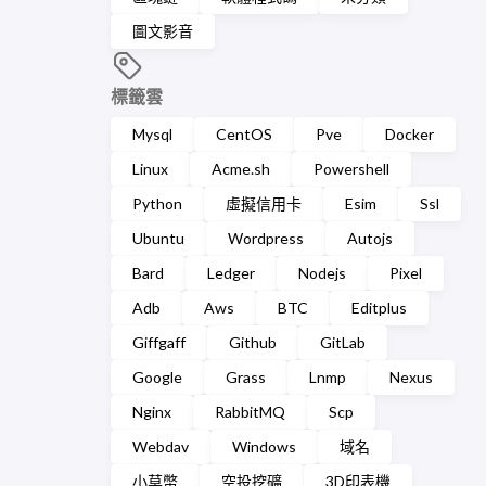
圖文影音
標籤雲
Mysql
CentOS
Pve
Docker
Linux
Acme.sh
Powershell
Python
虛擬信用卡
Esim
Ssl
Ubuntu
Wordpress
Autojs
Bard
Ledger
Nodejs
Pixel
Adb
Aws
BTC
Editplus
Giffgaff
Github
GitLab
Google
Grass
Lnmp
Nexus
Nginx
RabbitMQ
Scp
Webdav
Windows
域名
小草幣
空投挖礦
3D印表機