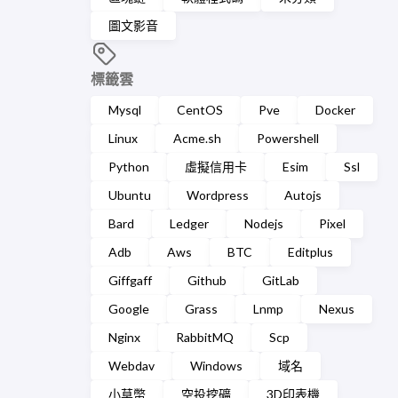
圖文影音
標籤雲
Mysql
CentOS
Pve
Docker
Linux
Acme.sh
Powershell
Python
虛擬信用卡
Esim
Ssl
Ubuntu
Wordpress
Autojs
Bard
Ledger
Nodejs
Pixel
Adb
Aws
BTC
Editplus
Giffgaff
Github
GitLab
Google
Grass
Lnmp
Nexus
Nginx
RabbitMQ
Scp
Webdav
Windows
域名
小草幣
空投挖礦
3D印表機