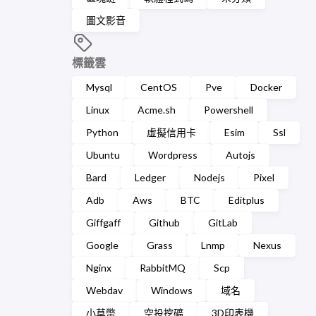
圖文影音
標籤雲
Mysql
CentOS
Pve
Docker
Linux
Acme.sh
Powershell
Python
虛擬信用卡
Esim
Ssl
Ubuntu
Wordpress
Autojs
Bard
Ledger
Nodejs
Pixel
Adb
Aws
BTC
Editplus
Giffgaff
Github
GitLab
Google
Grass
Lnmp
Nexus
Nginx
RabbitMQ
Scp
Webdav
Windows
域名
小草幣
空投挖礦
3D印表機