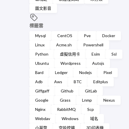
圖文影音
標籤雲
Mysql
CentOS
Pve
Docker
Linux
Acme.sh
Powershell
Python
虛擬信用卡
Esim
Ssl
Ubuntu
Wordpress
Autojs
Bard
Ledger
Nodejs
Pixel
Adb
Aws
BTC
Editplus
Giffgaff
Github
GitLab
Google
Grass
Lnmp
Nexus
Nginx
RabbitMQ
Scp
Webdav
Windows
域名
小草幣
空投挖礦
3D印表機