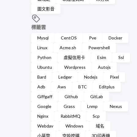
圖文影音
標籤雲
Mysql
CentOS
Pve
Docker
Linux
Acme.sh
Powershell
Python
虛擬信用卡
Esim
Ssl
Ubuntu
Wordpress
Autojs
Bard
Ledger
Nodejs
Pixel
Adb
Aws
BTC
Editplus
Giffgaff
Github
GitLab
Google
Grass
Lnmp
Nexus
Nginx
RabbitMQ
Scp
Webdav
Windows
域名
小草幣
空投挖礦
3D印表機