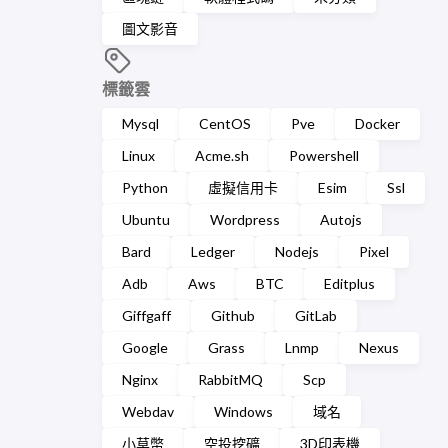
圖文影音
標籤雲
Mysql
CentOS
Pve
Docker
Linux
Acme.sh
Powershell
Python
虛擬信用卡
Esim
Ssl
Ubuntu
Wordpress
Autojs
Bard
Ledger
Nodejs
Pixel
Adb
Aws
BTC
Editplus
Giffgaff
Github
GitLab
Google
Grass
Lnmp
Nexus
Nginx
RabbitMQ
Scp
Webdav
Windows
域名
小草幣
空投挖礦
3D印表機