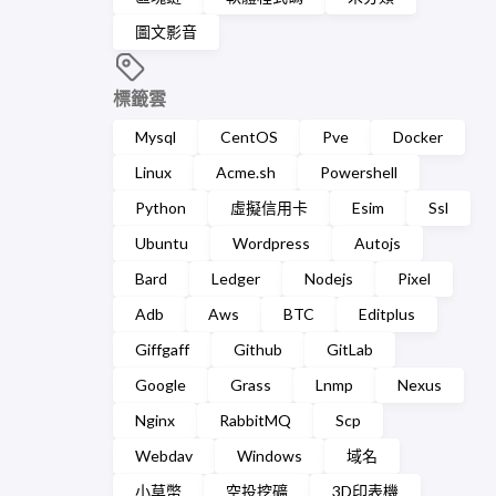
圖文影音
標籤雲
Mysql
CentOS
Pve
Docker
Linux
Acme.sh
Powershell
Python
虛擬信用卡
Esim
Ssl
Ubuntu
Wordpress
Autojs
Bard
Ledger
Nodejs
Pixel
Adb
Aws
BTC
Editplus
Giffgaff
Github
GitLab
Google
Grass
Lnmp
Nexus
Nginx
RabbitMQ
Scp
Webdav
Windows
域名
小草幣
空投挖礦
3D印表機