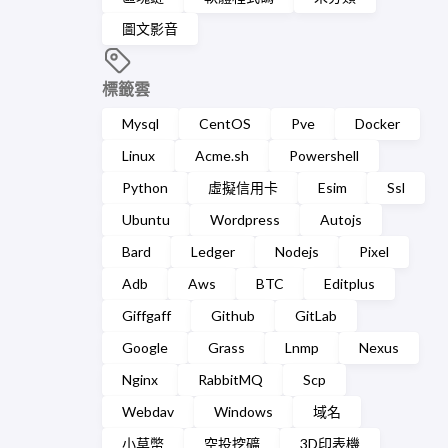
圖文影音
標籤雲
Mysql
CentOS
Pve
Docker
Linux
Acme.sh
Powershell
Python
虛擬信用卡
Esim
Ssl
Ubuntu
Wordpress
Autojs
Bard
Ledger
Nodejs
Pixel
Adb
Aws
BTC
Editplus
Giffgaff
Github
GitLab
Google
Grass
Lnmp
Nexus
Nginx
RabbitMQ
Scp
Webdav
Windows
域名
小草幣
空投挖礦
3D印表機